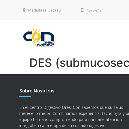
Mediplaza, Escazú.
4070-2121
DES (submucosec
Sobre Nosotros
En el Centro Digestivo Dres. Con sabemos que su salud
merece lo mejor. Combinamos experiencia, tecnología y u
equipo humano comprometido para brindarle atención
integral en cada etapa de su cuidado digestivo.