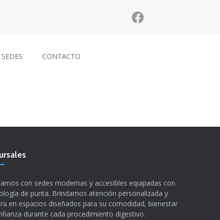
SEDES
CONTACTO
ursales
amos con sedes modernas y accesibles equipadas con
ología de punta. Brindamos atención personalizada y
ra en espacios diseñados para su comodidad, bienestar
nfianza durante cada procedimiento digestivo.