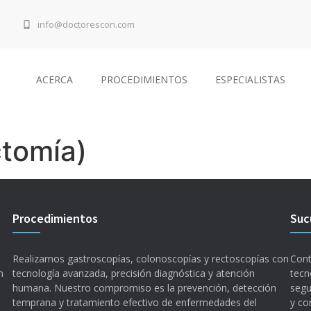
info@doctorescon.com
ACERCA
PROCEDIMIENTOS
ESPECIALISTAS
tomía)
Procedimientos
Suc
Realizamos gastroscopías, colonoscopías y rectoscopías con
Cont
n
tecnología avanzada, precisión diagnóstica y atención
tecn
humana. Nuestro compromiso es la prevención, detección
segu
temprana y tratamiento efectivo de enfermedades del
y co