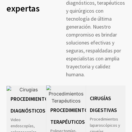
diagnósticos, terapéuticos
expertas
y quirúrgicos con
tecnología de última
generación. Nuestro
compromiso es brindar
soluciones efectivas y
seguras, respaldadas por
especialistas con amplia
trayectoria y calidez
humana.
CIRUGÍAS
PROCEDIMIENTOS
PROCEDIMIENTOS
DIGESTIVAS
DIAGNÓSTICOS
Procedimientos
Video
TERAPÉUTICOS
laparoscópicos y
endoscopías,
Polipectomías,
cirugías
colonoscopías,