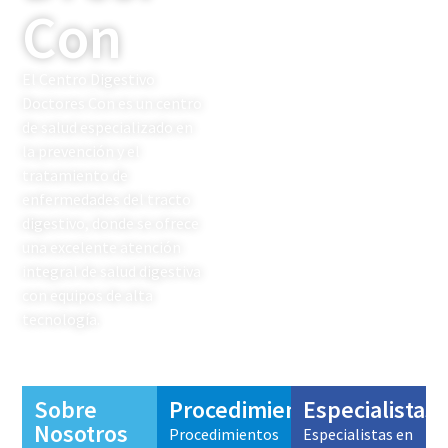
Con
El Centro Digestivo
Doctores Con es un centro
de salud especializado en
la prevención y el
tratamiento de
enfermedades del tracto
digestivo, donde se ofrece
una excelente atención
integral de salud digestiva
con equipos de alta
tecnología.
Sobre
Procedimientos
Especialistas
Nosotros
Procedimientos
Especialistas en