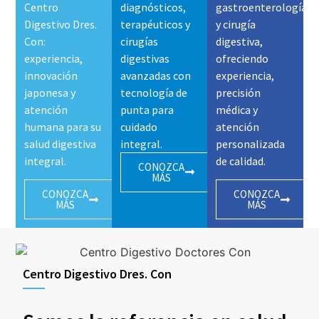
Centro
diagnósticos,
gastroenterología
Digestivo Dres.
terapéuticos y
y cirugía
Con:
cirugías
digestiva,
experiencia,
digestivas
ofreciendo
innovación
avanzadas con
experiencia,
japonesa y
tecnología de
precisión
atención
punta para
médica y
humana para su
cuidado
atención
salud digestiva
integral.
personalizada
integral.
de calidad.
CONOZCA
MÁS
CONOZCA
CONOZCA
MÁS
MÁS
Centro Digestivo Dres. Con