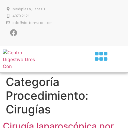
Mediplaza, Escazú
4070-2121
info@doctorescon.com
Categoría
Procedimiento:
Cirugías
Cirugía laparoscópica por