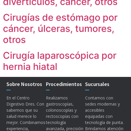
divertículos, cáncer, otros
Cirugías de estómago por
cáncer, úlceras, tumores,
otros
Cirugía laparoscópica por
hernia hiatal
Sobre Nosotros
Procedimientos
Sucursales
En el Centro
Realizamos
Contamos con
Digestivo Dres. Con
gastroscopías,
sedes modernas y
sabemos que su
colonoscopías y
accesibles
salud merece lo
rectoscopías con
equipadas con
mejor. Combinamos
tecnología
tecnología de punta.
experiencia,
avanzada, precisión
Brindamos atención