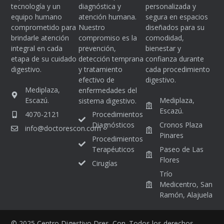
tecnología y un
diagnóstica y
personalizada y
equipo humano
atención humana.
segura en espacios
comprometido para
Nuestro
diseñados para su
brindarle atención
compromiso es la
comodidad,
integral en cada
prevención,
bienestar y
etapa de su cuidado
detección temprana
confianza durante
digestivo.
y tratamiento
cada procedimiento
efectivo de
digestivo.
Mediplaza,
enfermedades del
Escazú.
Mediplaza,
sistema digestivo.
Escazú.
Procedimientos
4070-2121
Diagnósticos
Cronos Plaza
info@doctorescon.com
Pinares
Procedimientos
Terapéuticos
Paseo de Las
Flores
Cirugías
Trío
Medicentro, San
Ramón, Alajuela
© 2025 Centro Digestivo Dres. Con. Todos los derechos