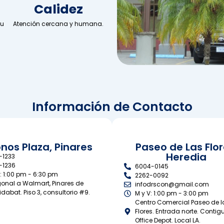
Calidez
su
Atención cercana y humana.
Información de Contacto
nos Plaza, Pinares
Paseo de Las Flor
Heredia
-1233
-1236
6004-0145
J: 1:00 pm - 6:30 pm
2262-0092
onal a Walmart, Pinares de
infodrscon@gmail.com
idabat. Piso 3, consultorio #9.
M y V: 1:00 pm - 3:00 pm
Centro Comercial Paseo de l
Flores. Entrada norte. Contig
Office Depot. Local LA.