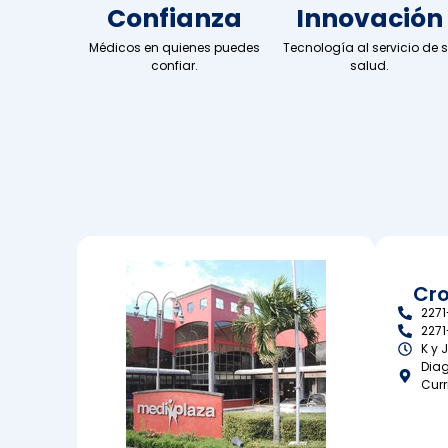
Confianza
Innovación
Médicos en quienes puedes
Tecnología al servicio de 
confiar.
salud.
Cro
2271
2271
K y 
Diag
Curr