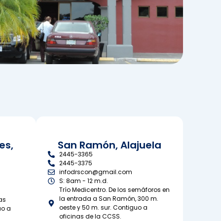
es,
San Ramón, Alajuela
2445-3365
2445-3375
infodrscon@gmail.com
S: 8am - 12 m.d.
Trío Medicentro. De los semáforos en
la entrada a San Ramón, 300 m.
as
oeste y 50 m. sur. Contiguo a
uo a
oficinas de la CCSS.